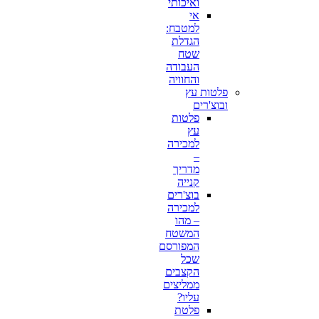
ואיכותי
אי
למטבח:
הגדלת
שטח
העבודה
והחוויה
פלטות עץ
ובוצ'רים
פלטות
עץ
למכירה
–
מדריך
קנייה
בוצ'רים
למכירה
– מהו
המשטח
המפורסם
שכל
הקצבים
ממליצים
עליו?
פלטת