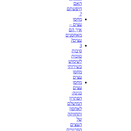
האם
חיפשתם
?
מחסן
עצים –
איך הם
מאחסנים
עצים?
3
סיבות
טובות
לשימוש
בשירותי
מחסן
עצים
מחסן
עצים
בגינה:
הפתרון
המושלם
לאחסון
ותחזוקה
של
העצים
הפרטיים