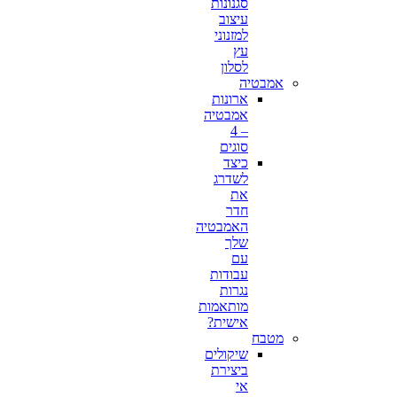
סגנונות
עיצוב
למזנוני
עץ
לסלון
אמבטיה
ארונות
אמבטיה
– 4
סוגים
כיצד
לשדרג
את
חדר
האמבטיה
שלך
עם
עבודות
נגרות
מותאמות
אישית?
מטבח
שיקולים
ביצירת
אי