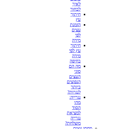
לאיך
לבחור
חיתוך
עץ
הזמנת
עצים
לפי
מידה
חיתוך
עץ לפי
מידה
בחיפה
מה הם
סוגי
העצים
הנפוצים
ביותר
לנגרות?
נגרייה:
מהו
הסוד
למציאת
נגרייה
מוצלחת?
מחסן עצים