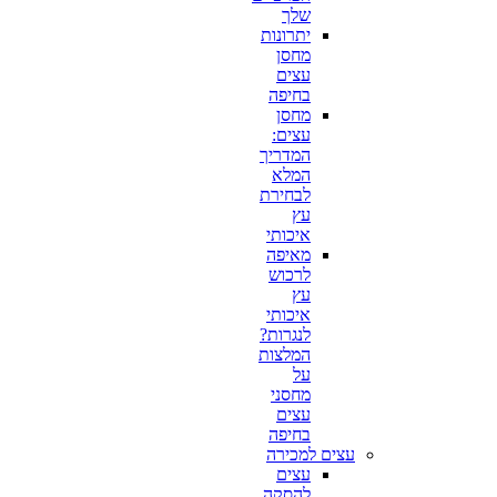
שלך
יתרונות
מחסן
עצים
בחיפה
מחסן
עצים:
המדריך
המלא
לבחירת
עץ
איכותי
מאיפה
לרכוש
עץ
איכותי
לנגרות?
המלצות
על
מחסני
עצים
בחיפה
עצים למכירה
עצים
להסקה