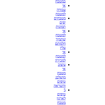
במטבח
אי
עבודה
למטבח
מטבחים
יפים
תמונות
אי
למטבח
שתמיד
חלמתם
עליו
אי
למטבח
למכירה
עיצוב
אי
מטבח
מושלם:
טיפים
והשראה
5
טיפים
לארגון
מטבח