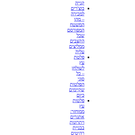
קנייה
בוצ'רים
למכירה
– מהו
המשטח
המפורסם
שכל
הקצבים
ממליצים
עליו?
פלטת
עץ
לשולחן
– כל
סוגי
הפלטות
שקיימים
כיום
פלטות
עץ
ממוחזר:
אתגרים
ויתרונות
בבניית
רהיטים