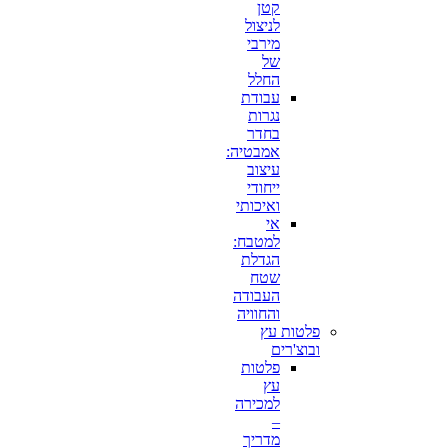
קטן
לניצול
מירבי
של
החלל
עבודת
נגרות
בחדר
אמבטיה:
עיצוב
ייחודי
ואיכותי
אי
למטבח:
הגדלת
שטח
העבודה
והחוויה
פלטות עץ
ובוצ'רים
פלטות
עץ
למכירה
–
מדריך