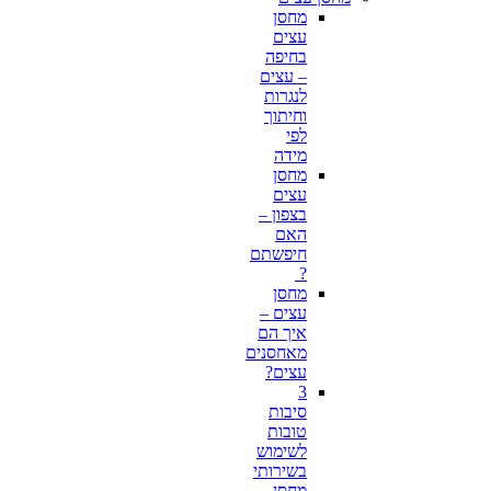
מחסן
עצים
בחיפה
– עצים
לנגרות
וחיתוך
לפי
מידה
מחסן
עצים
בצפון –
האם
חיפשתם
?
מחסן
עצים –
איך הם
מאחסנים
עצים?
3
סיבות
טובות
לשימוש
בשירותי
מחסן