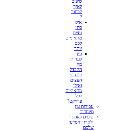
טיפים
לאיך
לבחור
?
אילו
סוגי
עצים
מתאימים
לכם
יותר
עץ
לנגרות:
מה
ההבדל
בין סוגי
העצים
ואילו
מתאימים
לכל
פרויקט?
עבודות עץ
מיוחדות
טיפים לאחסון
ולארגון הסדנה
שלכם