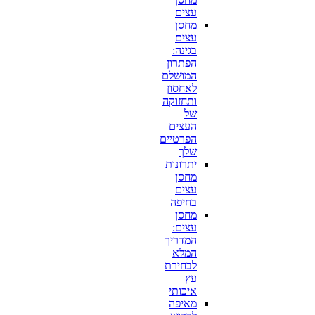
עצים
מחסן
עצים
בגינה:
הפתרון
המושלם
לאחסון
ותחזוקה
של
העצים
הפרטיים
שלך
יתרונות
מחסן
עצים
בחיפה
מחסן
עצים:
המדריך
המלא
לבחירת
עץ
איכותי
מאיפה