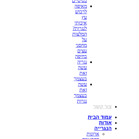
בסיסיים
מאיפה
לרכוש
עץ
איכותי
לנגרות?
המלצות
על
מחסני
עצים
בחיפה
נגריה
עשה
זאת
בעצמך
עשה
זאת
בעצמך
נגרות
צור קשר
עמוד הבית
אודות
הנגרייה
ארונות