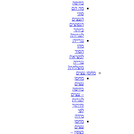
בחיפה
מה הם
סוגי
העצים
הנפוצים
ביותר
לנגרות?
נגרייה:
מהו
הסוד
למציאת
נגרייה
מוצלחת?
מחסן עצים
מחסן
עצים
בחיפה
– עצים
לנגרות
וחיתוך
לפי
מידה
מחסן
עצים
בצפון –