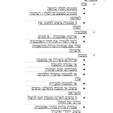
סלון
מזנונים לסלון בחיפה
מזנונים מעוצבים לסלון | רעיונות
לאחסון
3 סגנונות עיצוב למזנוני עץ
לסלון
אמבטיה
ארונות אמבטיה – 4 סוגים
כיצד לשדרג את חדר האמבטיה
שלך עם עבודות נגרות מותאמות
אישית?
מטבח
שיקולים ביצירת אי במטבח
אי עבודה למטבח
מטבחים יפים תמונות
אי למטבח שתמיד חלמתם
עליו
אי למטבח למכירה
עיצוב אי מטבח מושלם: טיפים
והשראה
5 טיפים לארגון מטבח קטן לניצול
מירבי של החלל
עבודת נגרות בחדר אמבטיה:
עיצוב ייחודי ואיכותי