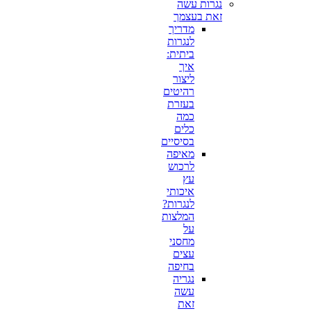
נגרות עשה
זאת בעצמך
מדריך
לנגרות
ביתית:
איך
ליצור
רהיטים
בעזרת
כמה
כלים
בסיסיים
מאיפה
לרכוש
עץ
איכותי
לנגרות?
המלצות
על
מחסני
עצים
בחיפה
נגריה
עשה
זאת