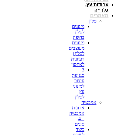
עבודות עץ-
גלרייה
מאמרים
סלון
מזנונים
לסלון
בחיפה
מזנונים
מעוצבים
לסלון |
רעיונות
לאחסון
3
סגנונות
עיצוב
למזנוני
עץ
לסלון
אמבטיה
ארונות
אמבטיה
– 4
סוגים
כיצד
לשדרג