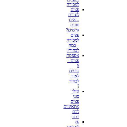
למכירה
עצים
לנגרות
– אילו
סוגים
קיימים?
עצים
למכירה
– במה
לבחור?
אספקת
עצים –
5
טיפים
לאיך
לבחור
?
אילו
סוגי
עצים
מתאימים
לכם
יותר
עץ
לנגרות: