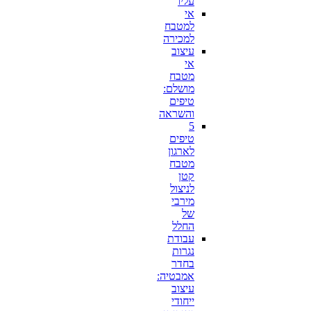
עליו
אי
למטבח
למכירה
עיצוב
אי
מטבח
מושלם:
טיפים
והשראה
5
טיפים
לארגון
מטבח
קטן
לניצול
מירבי
של
החלל
עבודת
נגרות
בחדר
אמבטיה:
עיצוב
ייחודי