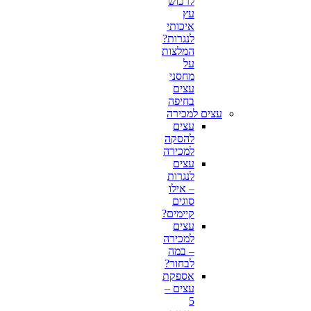
לרכוש
עץ
איכותי
לנגרות?
המלצות
על
מחסני
עצים
בחיפה
עצים למכירה
עצים
להסקה
למכירה
עצים
לנגרות
– אילו
סוגים
קיימים?
עצים
למכירה
– במה
לבחור?
אספקת
עצים –
5