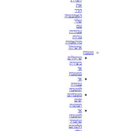
את
חדר
האמבטיה
שלך
עם
עבודות
נגרות
מותאמות
אישית?
מטבח
שיקולים
ביצירת
אי
במטבח
אי
עבודה
למטבח
מטבחים
יפים
תמונות
אי
למטבח
שתמיד
חלמתם