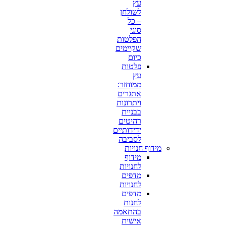
עץ
לשולחן
– כל
סוגי
הפלטות
שקיימים
כיום
פלטות
עץ
ממוחזר:
אתגרים
ויתרונות
בבניית
רהיטים
ידידותיים
לסביבה
מידוף חנויות
מידוף
לחנויות
מדפים
לחנויות
מדפים
לחנות
בהתאמה
אישית