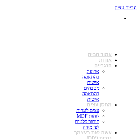
נגריית עציון
פתוחים : א-ו 08:00 - 17:00
עמוד הבית
אודות
הנגרייה
ארונות
בהתאמה
אישית
מטבחים
בהתאמה
אישית
מחסן עצים
עצים לנגרות
לוחות MDF
חיתוך פלטות
לפי מידה
עשה זאת בעצמך
נגרות (DIY)