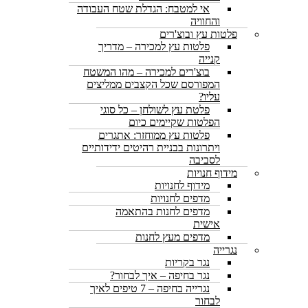
אי למטבח: הגדלת שטח העבודה
והחוויה
פלטות עץ ובוצ'רים
פלטות עץ למכירה – מדריך
קנייה
בוצ'רים למכירה – מהו המשטח
המפורסם שכל הקצבים ממליצים
עליו?
פלטת עץ לשולחן – כל סוגי
הפלטות שקיימים כיום
פלטות עץ ממוחזר: אתגרים
ויתרונות בבניית רהיטים ידידותיים
לסביבה
מידוף חנויות
מידוף לחנויות
מדפים לחנויות
מדפים לחנות בהתאמה
אישית
מדפים מעץ לחנות
נגרייה
נגר בקריות
נגר בחיפה – איך לבחור?
נגרייה בחיפה – 7 טיפים לאיך
לבחור