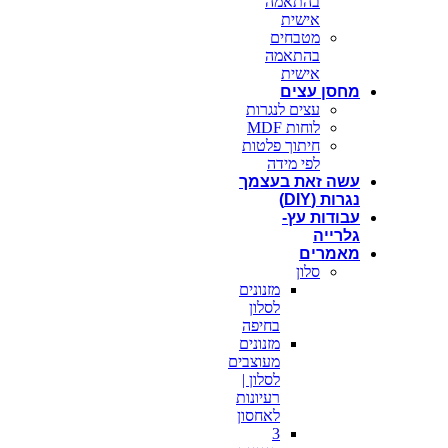
בהתאמה
אישית
מטבחים
בהתאמה
אישית
מחסן עצים
עצים לנגרות
לוחות MDF
חיתוך פלטות
לפי מידה
עשה זאת בעצמך
נגרות (DIY)
עבודות עץ-
גלרייה
מאמרים
סלון
מזנונים
לסלון
בחיפה
מזנונים
מעוצבים
לסלון |
רעיונות
לאחסון
3