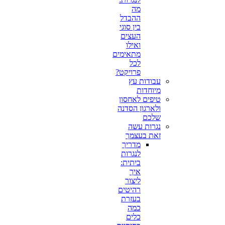
מה
ההבדל
בין סוגי
העצים
ואילו
מתאימים
לכל
פרויקט?
עבודות עץ
מיוחדות
טיפים לאחסון
ולארגון הסדנה
שלכם
נגרות עשה
זאת בעצמך
מדריך
לנגרות
ביתית:
איך
ליצור
רהיטים
בעזרת
כמה
כלים