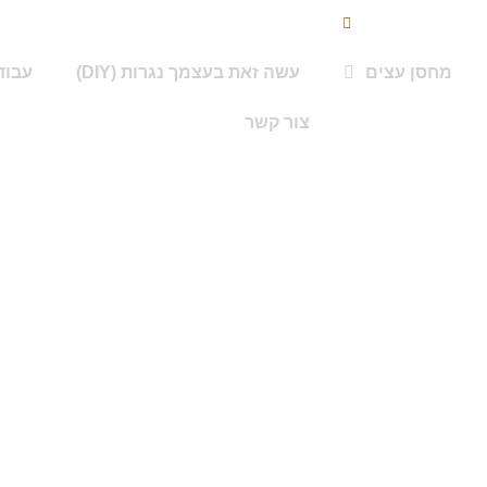
פתוחים : א-ו 08:00 - 17:00
מחסן עצים
עשה זאת בעצמך נגרות (DIY)
עבוד
צור קשר