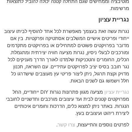
מוטיבציה וממחישים שגם התחלה קטנה יכולה להוביל לתוצאות
מרשימות.
נגריית עציון
נגרות עשה זאת בעצמך מאפשרת לכל אחד להוסיף לביתו עיצוב
ייחודי ופריטים אישיים המשלבים אסתטיקה ופרקטיות. בין אם
מדובר בפרויקטים פשוטים למתחילים או בפרויקטים מתקדמים
ומורכבים לבעלי ניסיון, נגרות מציעה חוויה יצירתית ומתגמלת.
הכלים, החומרים והטכניקות שלמדנו לאורך הדרך מעניקים לכל
נגר חובב בסיס יציב לפרויקטים עתידיים. עם השראה, תכנון
מדויק וקצת תרגול, ניתן ליצור פריטי עץ מעוצבים שישדרגו כל
חלל וישמשו גם לשנים הבאות.
נגריית עציון
מציעה מגוון פתרונות נגרות DIY ייחודיים, החל
מפרויקטים קטנים לבית ועד עיצובים מורכבים וחדשניים לחובבי
הנגרות. באתר ניתן למצוא כלים, הדרכות וחומרים איכותיים
ליצירת ריהוט ועיצובים בעץ.
לפרטים נוספים והתייעצות,
צרו קשר
.