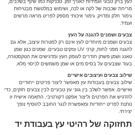
לעץ ברק טבעי ועמידות לאורך זמן. טכניקות כמו שיוף בשלבים,
מריחת שכבות של לקה או לכה, ושימוש במלטשת מבטיחות
גימור חלק ומדויק. גימור איכותי מספק לפריט מראה מרשים
ועמיד.
צבעים ושמנים להגנה על העץ
צבעים ושמנים מיוחדים לעץ אינם רק למטרות עיצוב, אלא גם
להגנה מפני לחות, קרני UV ונזקים טבעיים. שמנים כגון שמן
טאנג ושמן פשתן חודרים לעומק העץ ומדגישים את הטקסטורה,
בעוד שצבעים על בסיס מים או שמן משמשים לכיסוי מלא.
שילוב צבעים ועיצובים אישיים
שילוב צבעים בעבודות עץ מאפשר ליצור פריטים ייחודיים
ואישיים. אפשר לשלב בין גווני עץ טבעיים לבין צבעים חזקים, כדי
להדגיש את הפרטים וליצור אפקט דקורטיבי. התאמה אישית זו
נותנת לפריט ייחודיות ומאפשרת לנגר החובב להוסיף נופך
יצירתי.
תחזוקה של רהיטי עץ בעבודת יד