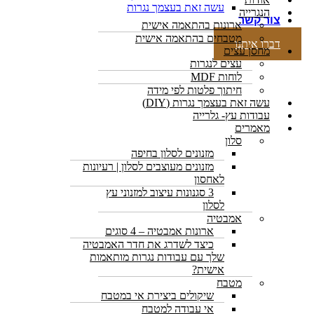
עשה זאת בעצמך נגרות
הנגרייה
צור קשר
ארונות בהתאמה אישית
מטבחים בהתאמה אישית
דברו איתנו
מחסן עצים
עצים לנגרות
לוחות MDF
חיתוך פלטות לפי מידה
עשה זאת בעצמך נגרות (DIY)
עבודות עץ- גלרייה
מאמרים
סלון
מזנונים לסלון בחיפה
מזנונים מעוצבים לסלון | רעיונות
לאחסון
3 סגנונות עיצוב למזנוני עץ
לסלון
אמבטיה
ארונות אמבטיה – 4 סוגים
כיצד לשדרג את חדר האמבטיה
שלך עם עבודות נגרות מותאמות
אישית?
מטבח
שיקולים ביצירת אי במטבח
אי עבודה למטבח