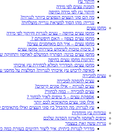
חיתוך עץ
הזמנת עצים לפי מידה
חיתוך עץ לפי מידה בחיפה
מה הם סוגי העצים הנפוצים ביותר לנגרות?
נגרייה: מהו הסוד למציאת נגרייה מוצלחת?
מחסן עצים
מחסן עצים בחיפה – עצים לנגרות וחיתוך לפי מידה
מחסן עצים בצפון – האם חיפשתם ?
מחסן עצים – איך הם מאחסנים עצים?
3 סיבות טובות לשימוש בשירותי מחסן עצים
מחסן עצים בגינה: הפתרון המושלם לאחסון ותחזוקה ש
יתרונות מחסן עצים בחיפה
מחסן עצים: המדריך המלא לבחירת עץ איכותי
מאיפה לרכוש עץ איכותי לנגרות? המלצות על מחסני ע
עצים למכירה
עצים להסקה למכירה
עצים לנגרות – אילו סוגים קיימים?
עצים למכירה – במה לבחור?
אספקת עצים – 5 טיפים לאיך לבחור ?
אילו סוגי עצים מתאימים לכם יותר
עץ לנגרות: מה ההבדל בין סוגי העצים ואילו מתאימים 
עבודות עץ מיוחדות
טיפים לאחסון ולארגון הסדנה שלכם
נגרות עשה זאת בעצמך
מדריך לנגרות ביתית: איך ליצור רהיטים בעזרת כמה כל