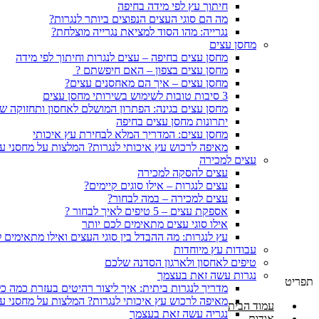
חיתוך עץ לפי מידה בחיפה
מה הם סוגי העצים הנפוצים ביותר לנגרות?
נגרייה: מהו הסוד למציאת נגרייה מוצלחת?
מחסן עצים
מחסן עצים בחיפה – עצים לנגרות וחיתוך לפי מידה
מחסן עצים בצפון – האם חיפשתם ?
מחסן עצים – איך הם מאחסנים עצים?
3 סיבות טובות לשימוש בשירותי מחסן עצים
מחסן עצים בגינה: הפתרון המושלם לאחסון ותחזוקה ש
יתרונות מחסן עצים בחיפה
מחסן עצים: המדריך המלא לבחירת עץ איכותי
מאיפה לרכוש עץ איכותי לנגרות? המלצות על מחסני ע
עצים למכירה
עצים להסקה למכירה
עצים לנגרות – אילו סוגים קיימים?
עצים למכירה – במה לבחור?
אספקת עצים – 5 טיפים לאיך לבחור ?
אילו סוגי עצים מתאימים לכם יותר
עץ לנגרות: מה ההבדל בין סוגי העצים ואילו מתאימים 
עבודות עץ מיוחדות
טיפים לאחסון ולארגון הסדנה שלכם
נגרות עשה זאת בעצמך
תפריט
מדריך לנגרות ביתית: איך ליצור רהיטים בעזרת כמה כל
מאיפה לרכוש עץ איכותי לנגרות? המלצות על מחסני ע
עמוד הבית
נגריה עשה זאת בעצמך
אודות