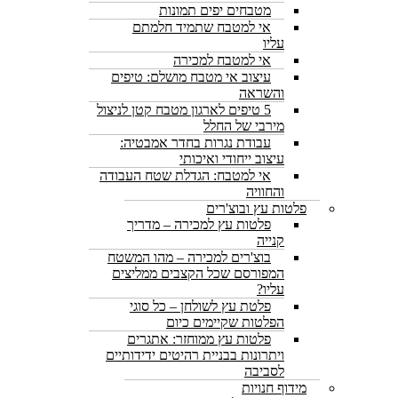
מטבחים יפים תמונות
אי למטבח שתמיד חלמתם
עליו
אי למטבח למכירה
עיצוב אי מטבח מושלם: טיפים
והשראה
5 טיפים לארגון מטבח קטן לניצול
מירבי של החלל
עבודת נגרות בחדר אמבטיה:
עיצוב ייחודי ואיכותי
אי למטבח: הגדלת שטח העבודה
והחוויה
פלטות עץ ובוצ'רים
פלטות עץ למכירה – מדריך
קנייה
בוצ'רים למכירה – מהו המשטח
המפורסם שכל הקצבים ממליצים
עליו?
פלטת עץ לשולחן – כל סוגי
הפלטות שקיימים כיום
פלטות עץ ממוחזר: אתגרים
ויתרונות בבניית רהיטים ידידותיים
לסביבה
מידוף חנויות