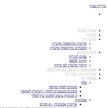
נגריית עציון
פתוחים : א-ו 08:00 - 17:00
עמוד הבית
אודות
הנגרייה
ארונות בהתאמה אישית
מטבחים בהתאמה אישית
מחסן עצים
עצים לנגרות
לוחות MDF
חיתוך פלטות לפי מידה
עשה זאת בעצמך נגרות (DIY)
עבודות עץ- גלרייה
מאמרים
סלון
מזנונים לסלון בחיפה
מזנונים מעוצבים לסלון | רעיונות לאחסון
3 סגנונות עיצוב למזנוני עץ לסלון
אמבטיה
ארונות אמבטיה – 4 סוגים