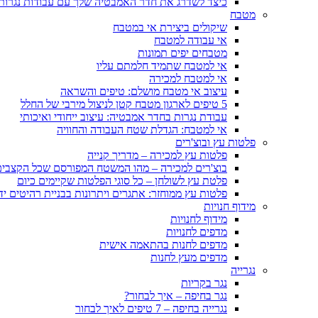
כיצד לשדרג את חדר האמבטיה שלך עם עבודות נגרות
מטבח
שיקולים ביצירת אי במטבח
אי עבודה למטבח
מטבחים יפים תמונות
אי למטבח שתמיד חלמתם עליו
אי למטבח למכירה
עיצוב אי מטבח מושלם: טיפים והשראה
5 טיפים לארגון מטבח קטן לניצול מירבי של החלל
עבודת נגרות בחדר אמבטיה: עיצוב ייחודי ואיכותי
אי למטבח: הגדלת שטח העבודה והחוויה
פלטות עץ ובוצ'רים
פלטות עץ למכירה – מדריך קנייה
בוצ'רים למכירה – מהו המשטח המפורסם שכל הקצבים 
פלטת עץ לשולחן – כל סוגי הפלטות שקיימים כיום
פלטות עץ ממוחזר: אתגרים ויתרונות בבניית רהיטים יד
מידוף חנויות
מידוף לחנויות
מדפים לחנויות
מדפים לחנות בהתאמה אישית
מדפים מעץ לחנות
נגרייה
נגר בקריות
נגר בחיפה – איך לבחור?
נגרייה בחיפה – 7 טיפים לאיך לבחור