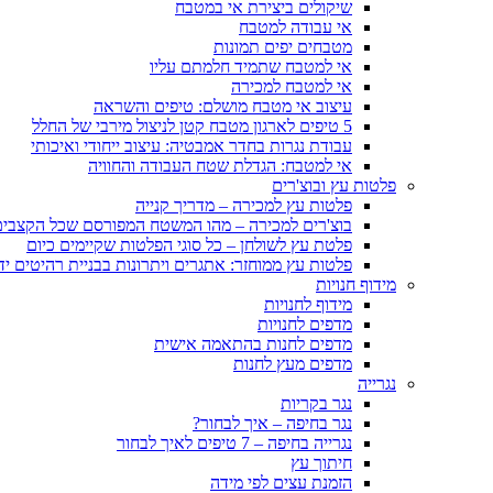
שיקולים ביצירת אי במטבח
אי עבודה למטבח
מטבחים יפים תמונות
אי למטבח שתמיד חלמתם עליו
אי למטבח למכירה
עיצוב אי מטבח מושלם: טיפים והשראה
5 טיפים לארגון מטבח קטן לניצול מירבי של החלל
עבודת נגרות בחדר אמבטיה: עיצוב ייחודי ואיכותי
אי למטבח: הגדלת שטח העבודה והחוויה
פלטות עץ ובוצ'רים
פלטות עץ למכירה – מדריך קנייה
בוצ'רים למכירה – מהו המשטח המפורסם שכל הקצבים 
פלטת עץ לשולחן – כל סוגי הפלטות שקיימים כיום
פלטות עץ ממוחזר: אתגרים ויתרונות בבניית רהיטים יד
מידוף חנויות
מידוף לחנויות
מדפים לחנויות
מדפים לחנות בהתאמה אישית
מדפים מעץ לחנות
נגרייה
נגר בקריות
נגר בחיפה – איך לבחור?
נגרייה בחיפה – 7 טיפים לאיך לבחור
חיתוך עץ
הזמנת עצים לפי מידה