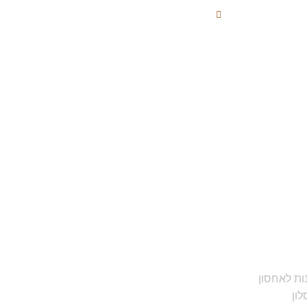
פתוחים : א-ו 08:00 - 17:00
נות לאחסון