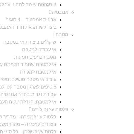
3 סגנונות עיצוב למזנוני עץ לסלון
אמבטיה
ארונות אמבטיה – 4 סוגים
כיצד לשדרג את חדר האמבטי
מטבח
שיקולים ביצירת אי במטבח
אי עבודה למטבח
מטבחים יפים תמונות
אי למטבח שתמיד חלמתם עלי
אי למטבח למכירה
עיצוב אי מטבח מושלם: טיפי
5 טיפים לארגון מטבח קטן לניצול מירבי של החלל
עבודת נגרות בחדר אמבטיה: עי
אי למטבח: הגדלת שטח העבוד
פלטות עץ ובוצ'רים
פלטות עץ למכירה – מדריך קנ
בוצ'רים למכירה – מהו המש
פלטת עץ לשולחן – כל סוגי ה