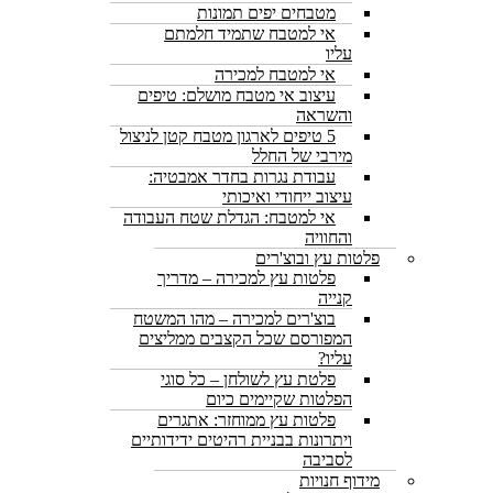
מטבחים יפים תמונות
אי למטבח שתמיד חלמתם
עליו
אי למטבח למכירה
עיצוב אי מטבח מושלם: טיפים
והשראה
5 טיפים לארגון מטבח קטן לניצול
מירבי של החלל
עבודת נגרות בחדר אמבטיה:
עיצוב ייחודי ואיכותי
אי למטבח: הגדלת שטח העבודה
והחוויה
פלטות עץ ובוצ'רים
פלטות עץ למכירה – מדריך
קנייה
בוצ'רים למכירה – מהו המשטח
המפורסם שכל הקצבים ממליצים
עליו?
פלטת עץ לשולחן – כל סוגי
הפלטות שקיימים כיום
פלטות עץ ממוחזר: אתגרים
ויתרונות בבניית רהיטים ידידותיים
לסביבה
מידוף חנויות