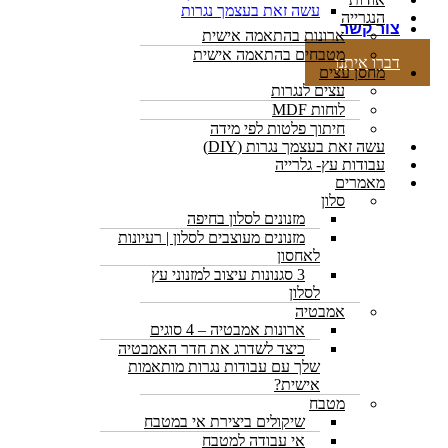
עשה זאת בעצמך נגרות
הנגרייה
צור קשר
ארונות בהתאמה אישית
מטבחים בהתאמה אישית
דברו איתנו
מחסן עצים
עצים לנגרות
לוחות MDF
חיתוך פלטות לפי מידה
עשה זאת בעצמך נגרות (DIY)
עבודות עץ- גלרייה
מאמרים
סלון
מזנונים לסלון בחיפה
מזנונים מעוצבים לסלון | רעיונות
לאחסון
3 סגנונות עיצוב למזנוני עץ
לסלון
אמבטיה
ארונות אמבטיה – 4 סוגים
כיצד לשדרג את חדר האמבטיה
שלך עם עבודות נגרות מותאמות
אישית?
מטבח
שיקולים ביצירת אי במטבח
אי עבודה למטבח