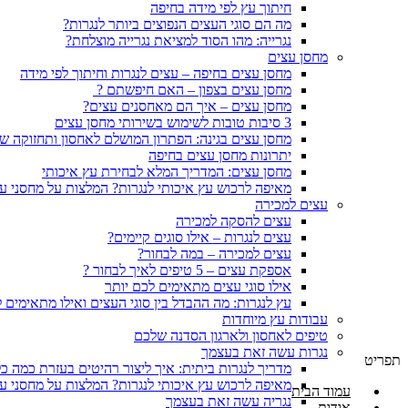
חיתוך עץ לפי מידה בחיפה
מה הם סוגי העצים הנפוצים ביותר לנגרות?
נגרייה: מהו הסוד למציאת נגרייה מוצלחת?
מחסן עצים
מחסן עצים בחיפה – עצים לנגרות וחיתוך לפי מידה
מחסן עצים בצפון – האם חיפשתם ?
מחסן עצים – איך הם מאחסנים עצים?
3 סיבות טובות לשימוש בשירותי מחסן עצים
מחסן עצים בגינה: הפתרון המושלם לאחסון ותחזוקה ש
יתרונות מחסן עצים בחיפה
מחסן עצים: המדריך המלא לבחירת עץ איכותי
מאיפה לרכוש עץ איכותי לנגרות? המלצות על מחסני ע
עצים למכירה
עצים להסקה למכירה
עצים לנגרות – אילו סוגים קיימים?
עצים למכירה – במה לבחור?
אספקת עצים – 5 טיפים לאיך לבחור ?
אילו סוגי עצים מתאימים לכם יותר
עץ לנגרות: מה ההבדל בין סוגי העצים ואילו מתאימים 
עבודות עץ מיוחדות
טיפים לאחסון ולארגון הסדנה שלכם
נגרות עשה זאת בעצמך
תפריט
מדריך לנגרות ביתית: איך ליצור רהיטים בעזרת כמה כל
מאיפה לרכוש עץ איכותי לנגרות? המלצות על מחסני ע
עמוד הבית
נגריה עשה זאת בעצמך
אודות