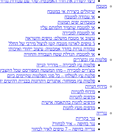
כיצד לשדרג את חדר האמבטיה שלך עם עבודות נגרות
מטבח
שיקולים ביצירת אי במטבח
אי עבודה למטבח
מטבחים יפים תמונות
אי למטבח שתמיד חלמתם עליו
אי למטבח למכירה
עיצוב אי מטבח מושלם: טיפים והשראה
5 טיפים לארגון מטבח קטן לניצול מירבי של החלל
עבודת נגרות בחדר אמבטיה: עיצוב ייחודי ואיכותי
אי למטבח: הגדלת שטח העבודה והחוויה
פלטות עץ ובוצ'רים
פלטות עץ למכירה – מדריך קנייה
בוצ'רים למכירה – מהו המשטח המפורסם שכל הקצבים 
פלטת עץ לשולחן – כל סוגי הפלטות שקיימים כיום
פלטות עץ ממוחזר: אתגרים ויתרונות בבניית רהיטים יד
מידוף חנויות
מידוף לחנויות
מדפים לחנויות
מדפים לחנות בהתאמה אישית
מדפים מעץ לחנות
נגרייה
נגר בקריות
נגר בחיפה – איך לבחור?
נגרייה בחיפה – 7 טיפים לאיך לבחור