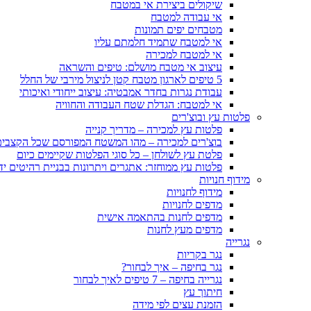
שיקולים ביצירת אי במטבח
אי עבודה למטבח
מטבחים יפים תמונות
אי למטבח שתמיד חלמתם עליו
אי למטבח למכירה
עיצוב אי מטבח מושלם: טיפים והשראה
5 טיפים לארגון מטבח קטן לניצול מירבי של החלל
עבודת נגרות בחדר אמבטיה: עיצוב ייחודי ואיכותי
אי למטבח: הגדלת שטח העבודה והחוויה
פלטות עץ ובוצ'רים
פלטות עץ למכירה – מדריך קנייה
בוצ'רים למכירה – מהו המשטח המפורסם שכל הקצבים 
פלטת עץ לשולחן – כל סוגי הפלטות שקיימים כיום
פלטות עץ ממוחזר: אתגרים ויתרונות בבניית רהיטים יד
מידוף חנויות
מידוף לחנויות
מדפים לחנויות
מדפים לחנות בהתאמה אישית
מדפים מעץ לחנות
נגרייה
נגר בקריות
נגר בחיפה – איך לבחור?
נגרייה בחיפה – 7 טיפים לאיך לבחור
חיתוך עץ
הזמנת עצים לפי מידה