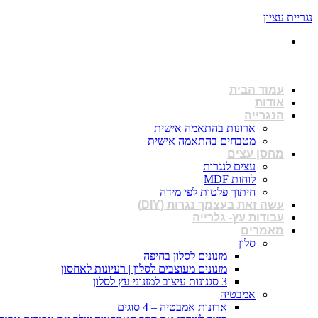
נגריית עציון
פתוחים : א-ו 08:00 - 17:00
עמוד הבית
אודות
הנגרייה
ארונות בהתאמה אישית
מטבחים בהתאמה אישית
מחסן עצים
עצים לנגרות
לוחות MDF
חיתוך פלטות לפי מידה
עשה זאת בעצמך נגרות (DIY)
עבודות עץ- גלרייה
מאמרים
סלון
מזנונים לסלון בחיפה
מזנונים מעוצבים לסלון | רעיונות לאחסון
3 סגנונות עיצוב למזנוני עץ לסלון
אמבטיה
ארונות אמבטיה – 4 סוגים