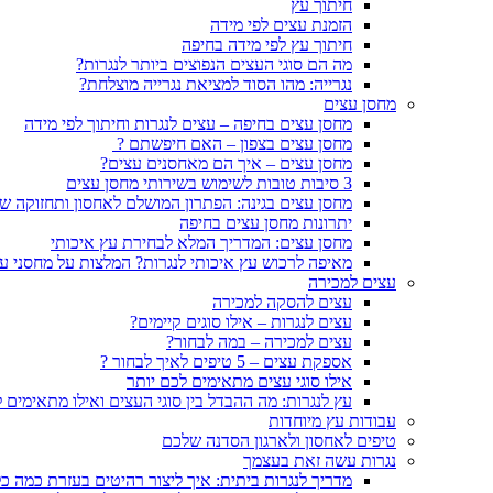
חיתוך עץ
הזמנת עצים לפי מידה
חיתוך עץ לפי מידה בחיפה
מה הם סוגי העצים הנפוצים ביותר לנגרות?
נגרייה: מהו הסוד למציאת נגרייה מוצלחת?
מחסן עצים
מחסן עצים בחיפה – עצים לנגרות וחיתוך לפי מידה
מחסן עצים בצפון – האם חיפשתם ?
מחסן עצים – איך הם מאחסנים עצים?
3 סיבות טובות לשימוש בשירותי מחסן עצים
מחסן עצים בגינה: הפתרון המושלם לאחסון ותחזוקה ש
יתרונות מחסן עצים בחיפה
מחסן עצים: המדריך המלא לבחירת עץ איכותי
מאיפה לרכוש עץ איכותי לנגרות? המלצות על מחסני ע
עצים למכירה
עצים להסקה למכירה
עצים לנגרות – אילו סוגים קיימים?
עצים למכירה – במה לבחור?
אספקת עצים – 5 טיפים לאיך לבחור ?
אילו סוגי עצים מתאימים לכם יותר
עץ לנגרות: מה ההבדל בין סוגי העצים ואילו מתאימים 
עבודות עץ מיוחדות
טיפים לאחסון ולארגון הסדנה שלכם
נגרות עשה זאת בעצמך
מדריך לנגרות ביתית: איך ליצור רהיטים בעזרת כמה כל